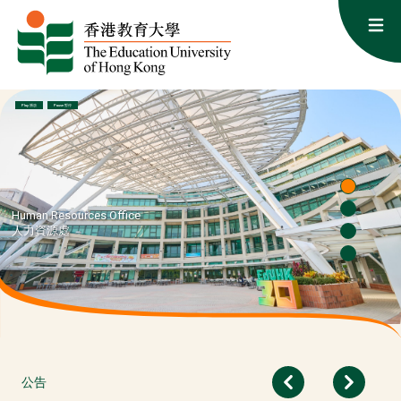
跳至内容
Op
Human Resources Office: Cultivating Talent, Empowering Educat
Play 播放
Pause 暫停
Human Resources Office
人力資源處
公告
Previous
Next