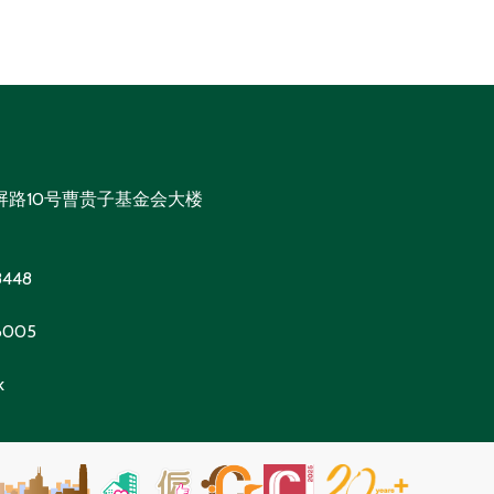
屏路10号曹贵子基金会大楼
8448
 6005
k