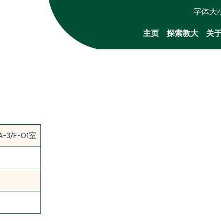
字体大
主页
探索教大
关
/F-01室