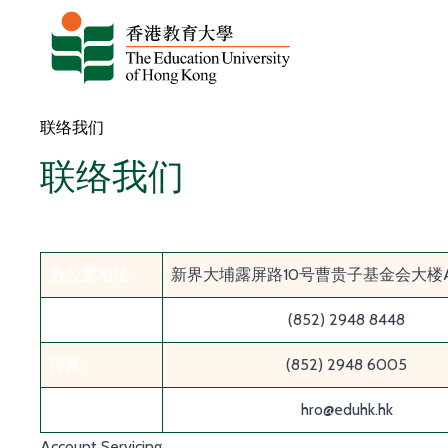
跳至内容
联络我们
联络我们
办公室地址
:
新界大埔露屏路10号曹贵子基金会大楼A-3
查询热线:
(852) 2948 8448
传真
:
(852) 2948 6005
电邮
:
hro@eduhk.hk
Account Servicing