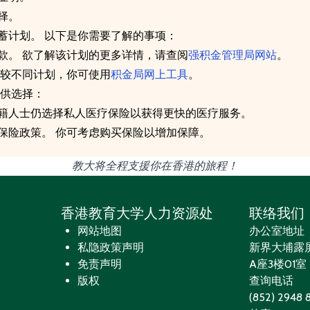
择。
蓄计划。 以下是你需要了解的事项：
款。 欲了解该计划的更多详情，请查阅
强积金管理局网站
。
比较不同计划，你可使用
积金局网上工具
。
可供选择：
籍人士仍选择私人医疗保险以获得更快的医疗服务。
保险政策。 你可考虑购买保险以增加保障。
教大将全程支援你在香港的旅程！
香港教育大学人力资源处
联络我们
网站地图
办公室地址
私隐政策声明
新界大埔露
免责声明
A座3楼01室
版权
查询电话
(852) 2948 