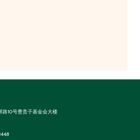
屏路10号曹贵子基金会大楼
8448