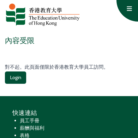
跳至主要內容
Op
內容受限
對不起。此頁面僅限於香港教育大學員工訪問。
Login
快速連結
員工手冊
薪酬與福利
表格