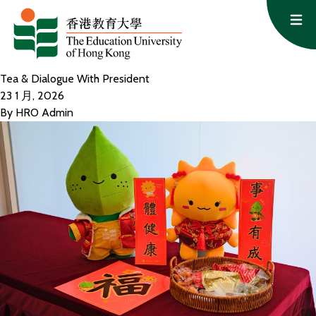
跳至主要內容
Op
Tea & Dialogue With President
23 1 月, 2026
By
HRO Admin