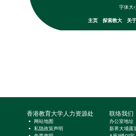
字体大
主页
探索教大
关
香港教育大学人力资源处
联络我们
网站地图
办公室地址
私隐政策声明
新界大埔露
免责声明
A座3楼01室