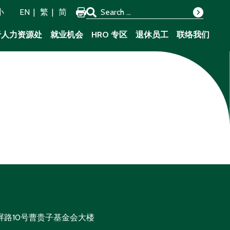
Search for:
小
EN
繁
简
Search
于人力资源处
就业机会
HRO 专区
退休员工
联络我们
屏路10号曹贵子基金会大楼