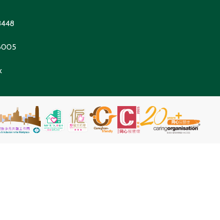
8448
 6005
k