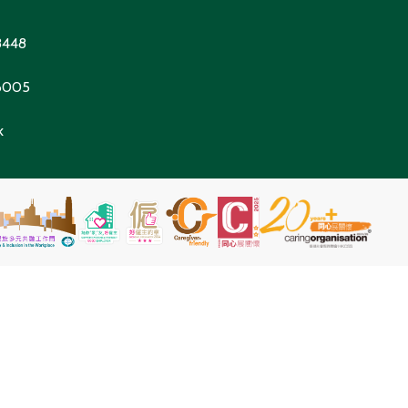
8448
 6005
k