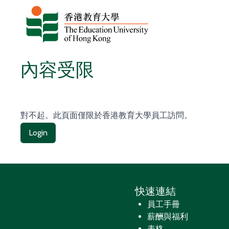
跳至主要內容
內容受限
對不起。此頁面僅限於香港教育大學員工訪問。
Login
快速連結
員工手冊
薪酬與福利
表格