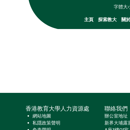
字體大
主頁
探索教大
關
香港教育大學人力資源處
聯絡我們
網站地圖
辦公室地址
私隱政策聲明
新界大埔露
免責聲明
A座3樓01室