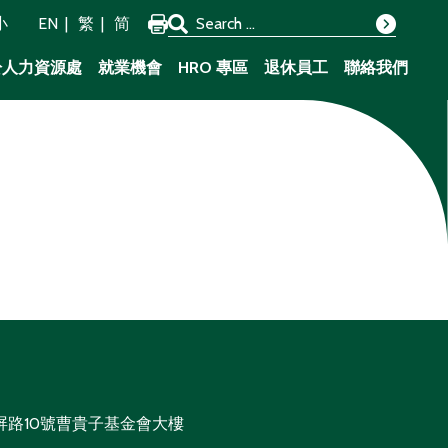
Search for:
小
EN
繁
简
Search
於人力資源處
就業機會
HRO 專區
退休員工
聯絡我們
屏路10號曹貴子基金會大樓