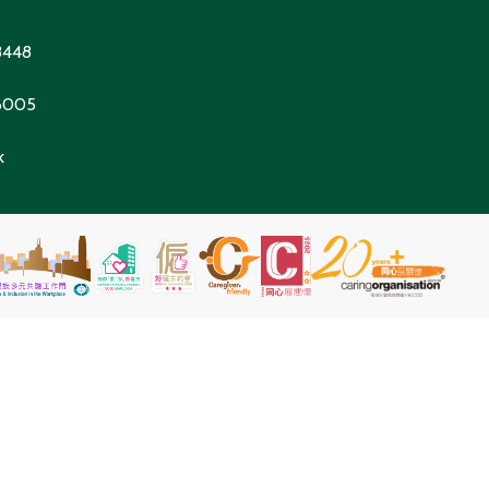
8448
 6005
k