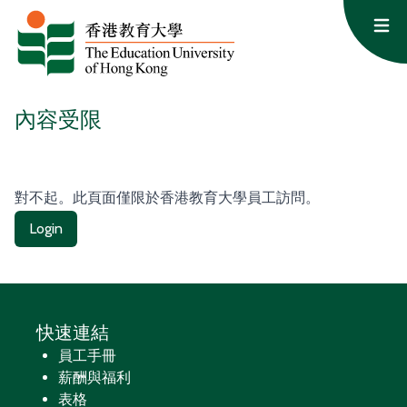
跳至主要內容
Op
內容受限
對不起。此頁面僅限於香港教育大學員工訪問。
Login
快速連結
員工手冊
薪酬與福利
表格