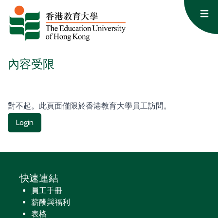
跳至主要內容
Op
內容受限
對不起。此頁面僅限於香港教育大學員工訪問。
Login
快速連結
員工手冊
薪酬與福利
表格