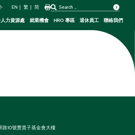
Search for:
小
EN
繁
简
Search
於人力資源處
就業機會
HRO 專區
退休員工
聯絡我們
屏路10號曹貴子基金會大樓