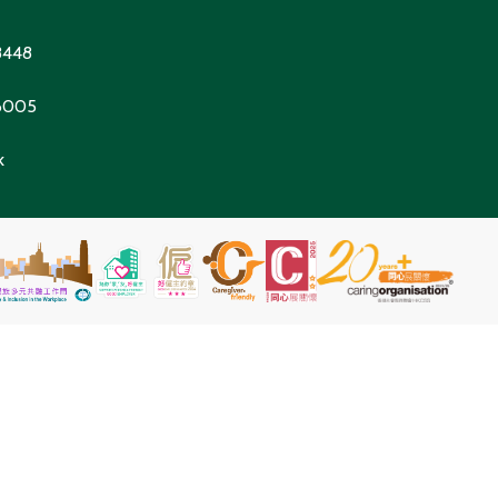
8448
 6005
k