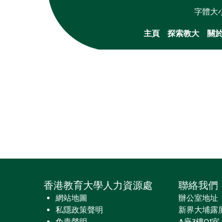
字體大
主頁
探索教大
關
香港教育大學人力資源處
聯絡我們
網站地圖
辦公室地址
私隱政策聲明
新界大埔露
免責聲明
A座3樓01室