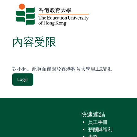
跳至主要內容
內容受限
對不起。此頁面僅限於香港教育大學員工訪問。
Login
快速連結
員工手冊
薪酬與福利
表格