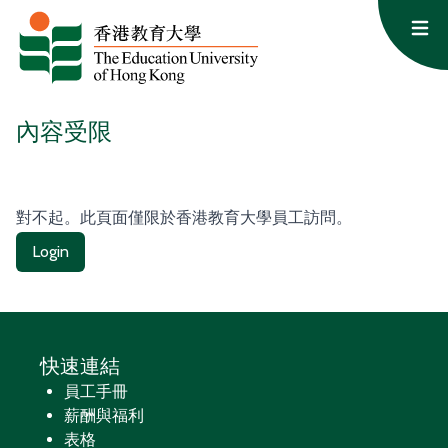
跳至主要內容
Op
內容受限
對不起。此頁面僅限於香港教育大學員工訪問。
Login
快速連結
員工手冊
薪酬與福利
表格