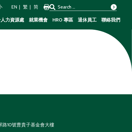
Search for:
小
EN
繁
简
Search
於人力資源處
就業機會
HRO 專區
退休員工
聯絡我們
屏路10號曹貴子基金會大樓