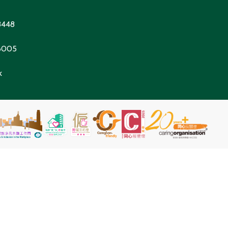
8448
 6005
k