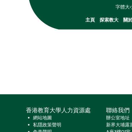
字體大
主頁
探索教大
關
香港教育大學人力資源處
聯絡我們
網站地圖
辦公室地址
私隱政策聲明
新界大埔露
免責聲明
A座3樓01室