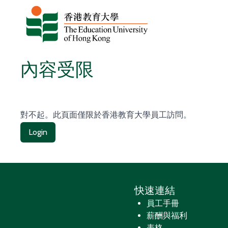
跳至主要內容
內容受限
對不起。此頁面僅限於香港教育大學員工訪問。
Login
快速連結
員工手冊
薪酬與福利
表格